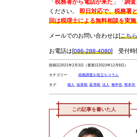
「
税務署から電話が来た
」「
調査
ください。
即日対応で、税務署
回は税理士による無料相談を実施
メールでのお問い合わせは[
こち
お電話は[
096-288-4080
] 受付時間
投稿日2021年2月3日
（更新日2023年12月8日）
カテゴリー
税務調査お役立ちコラム
タグ
個人
,
加算税
,
延滞税
,
法人
,
無申告
,
熊本市
,
この記事を書いた人