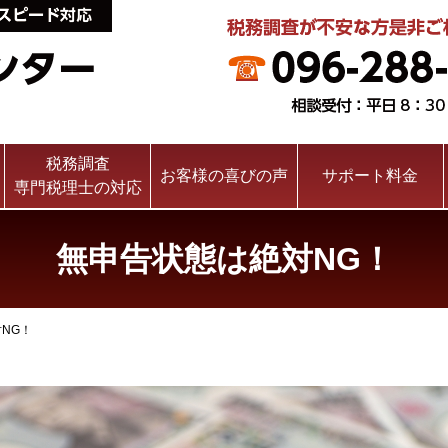
熊本税務調査センター
税務調査
お客様の喜びの声
サポート料金
専門税理士の対応
無申告状態は絶対NG！
NG！