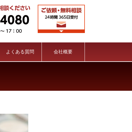
運営：税理士法人新日
ご依頼・無料相談（24
時間外・土曜日対応可
税務調査が不安な方是
096-288-4080（相
よくある質問
会社概要