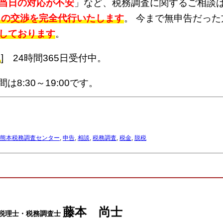
当日の対応が不安
」など、税務調査に関するご相談
との交渉を完全代行いたします
。 今まで無申告だっ
しております
。
ら
] 24時間365日受付中。
は8:30～19:00です。
熊本税務調査センター
,
申告
,
相談
,
税務調査
,
税金
,
脱税
藤本 尚士
税理士・税務調査士