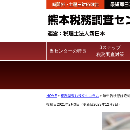
3ステップ
当センターの特長
税務調査対策
HOME
»
税務調査お役立ちコラム
»
無申告状態は絶対
投稿日2021年2月3日
（更新日2023年12月8日）