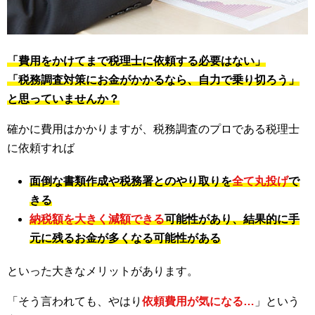
「費用をかけてまで税理士に依頼する必要はない」
「税務調査対策にお金がかかるなら、自力で乗り切ろう」
と思っていませんか？
確かに費用はかかりますが、税務調査のプロである税理士
に依頼すれば
面倒な書類作成や税務署とのやり取りを
全て丸投げ
で
きる
納税額を大きく減額できる
可能性があり、結果的に手
元に残るお金が多くなる可能性がある
といった大きなメリットがあります。
「そう言われても、やはり
依頼費用が気になる…
」という